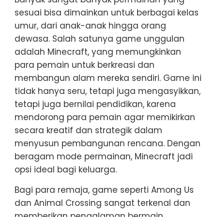
sesuai bisa dimainkan untuk berbagai kelas
umur, dari anak-anak hingga orang
dewasa. Salah satunya game unggulan
adalah Minecraft, yang memungkinkan
para pemain untuk berkreasi dan
membangun alam mereka sendiri. Game ini
tidak hanya seru, tetapi juga mengasyikkan,
tetapi juga bernilai pendidikan, karena
mendorong para pemain agar memikirkan
secara kreatif dan strategik dalam
menyusun pembangunan rencana. Dengan
beragam mode permainan, Minecraft jadi
opsi ideal bagi keluarga.
Bagi para remaja, game seperti Among Us
dan Animal Crossing sangat terkenal dan
memberikan pengalaman bermain