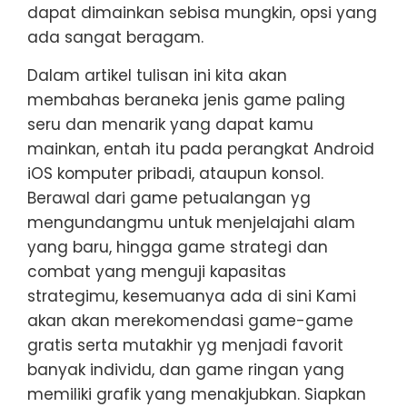
dapat dimainkan sebisa mungkin, opsi yang
ada sangat beragam.
Dalam artikel tulisan ini kita akan
membahas beraneka jenis game paling
seru dan menarik yang dapat kamu
mainkan, entah itu pada perangkat Android
iOS komputer pribadi, ataupun konsol.
Berawal dari game petualangan yg
mengundangmu untuk menjelajahi alam
yang baru, hingga game strategi dan
combat yang menguji kapasitas
strategimu, kesemuanya ada di sini Kami
akan akan merekomendasi game-game
gratis serta mutakhir yg menjadi favorit
banyak individu, dan game ringan yang
memiliki grafik yang menakjubkan. Siapkan