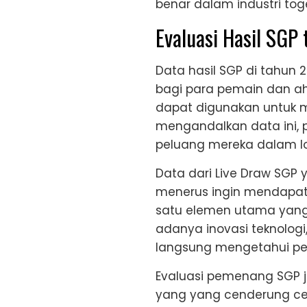
benar dalam industri toge
Evaluasi Hasil SGP
Data hasil SGP di tahu
bagi para pemain dan ahl
dapat digunakan untuk m
mengandalkan data ini,
peluang mereka dalam l
Data dari Live Draw SGP
menerus ingin mendapatk
satu elemen utama yang 
adanya inovasi teknolog
langsung mengetahui pe
Evaluasi pemenang SGP j
yang yang cenderung ce