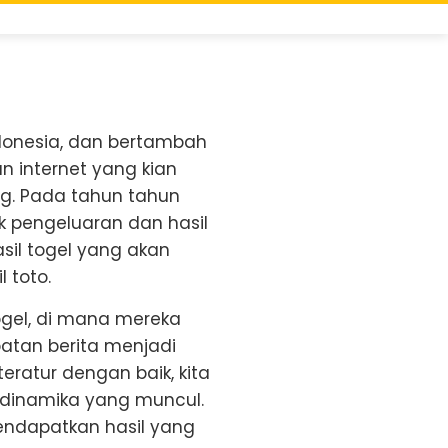
ndonesia, dan bertambah
 internet yang kian
ng. Pada tahun tahun
k pengeluaran dan hasil
asil togel yang akan
 toto.
ogel, di mana mereka
atan berita menjadi
ratur dengan baik, kita
 dinamika yang muncul.
mendapatkan hasil yang