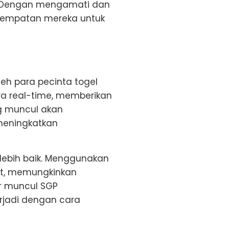
a. Dengan mengamati dan
esempatan mereka untuk
eh para pecinta togel
ra real-time, memberikan
ng muncul akan
meningkatkan
lebih baik. Menggunakan
pat, memungkinkan
r muncul SGP
rjadi dengan cara