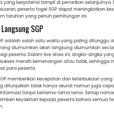
 yang berpotensi tampil di penarikan selanjutny
eluaran, peserta togel SGP dapat meningkatkan k
am taruhan yang penuh perhitungan ini.
n Langsung SGP
 adalah salah satu waktu yang paling ditunggu ol
put yang diumumkan akan langsung diumumkan seca
gi peserta. Dalam live draw ini, angka-angka ya
 sukses meraih kemenangan atau tidak, sehingga 
si para peserta.
w SGP memberikan kecepatan dan keterbukaan yang 
 yang ditunjukkan tidak hanya akurat namun juga ce
 informasi tanpa berlama-lama lama. Setiap nomo
mberi keyakinan kepada peserta bahwa semua te
n.