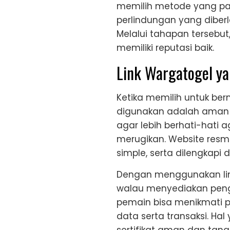
memilih metode yang pal
perlindungan yang diber
Melalui tahapan tersebu
memiliki reputasi baik.
Link Wargatogel y
Ketika memilih untuk ber
digunakan adalah aman d
agar lebih berhati-hati 
merugikan. Website resm
simple, serta dilengkap
Dengan menggunakan lin
walau menyediakan penga
pemain bisa menikmati 
data serta transaksi. H