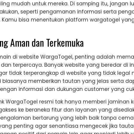
ing mudah untuk mereka. Di samping itu, jangan l
lakukan, seperti pengamanan informasi serta peng
t, Kamu bisa menentukan platform wargatogel yan
ang Aman dan Terkemuka
main di website WargaTogel, penting adalah memas
an terpercaya. Banyak website yang beredar di i
agar tidak terperangkap di website yang tidak lega
i biasanya memberikan tautan yang jelas serta da
i dengan informasi dan dukungan customer yang cu
k WargaTogel resmi tak hanya memberi jaminan ke
kses ke beraneka fitur dan layanan yang disedia
pengalaman bertarung yang lebih baik tanpa ce
al yang penting agar senantiasa mengecek jika tau