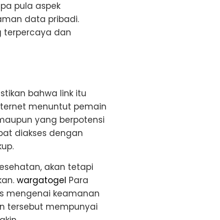
upa pula aspek
aman data pribadi.
g terpercaya dan
tikan bahwa link itu
nternet menuntut pemain
l maupun yang berpotensi
pat diakses dengan
kup.
sehatan, akan tetapi
kan.
wargatogel
Para
mas mengenai keamanan
tan tersebut mempunyai