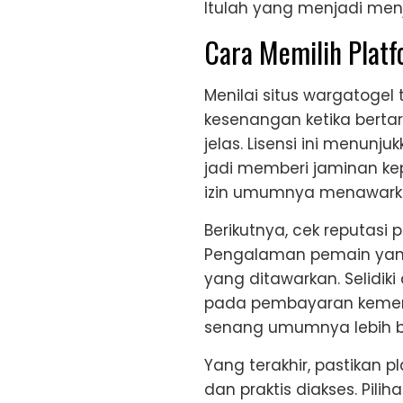
Itulah yang menjadi men
Cara Memilih Plat
Menilai situs wargatoge
kesenangan ketika bertar
jelas. Lisensi ini menunju
jadi memberi jaminan ke
izin umumnya menawarka
Berikutnya, cek reputas
Pengalaman pemain yang
yang ditawarkan. Selidi
pada pembayaran kemen
senang umumnya lebih b
Yang terakhir, pastika
dan praktis diakses. P