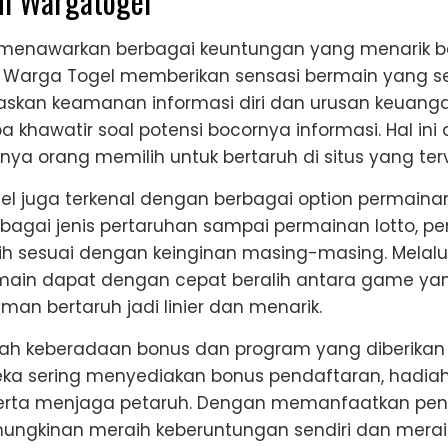
di Wargatogel
 menawarkan berbagai keuntungan yang menarik ba
 Warga Togel memberikan sensasi bermain yang 
askan keamanan informasi diri dan urusan keuang
a khawatir soal potensi bocornya informasi. Hal ini
orang memilih untuk bertaruh di situs yang terve
gel juga terkenal dengan berbagai option permain
bagai jenis pertaruhan sampai permainan lotto,
ilih sesuai dengan keinginan masing-masing. Melal
main dapat dengan cepat beralih antara game yang
an bertaruh jadi linier dan menarik.
h keberadaan bonus dan program yang diberikan 
eka sering menyediakan bonus pendaftaran, hadiah u
 serta menjaga petaruh. Dengan memanfaatkan pena
gkinan meraih keberuntungan sendiri dan meraih 