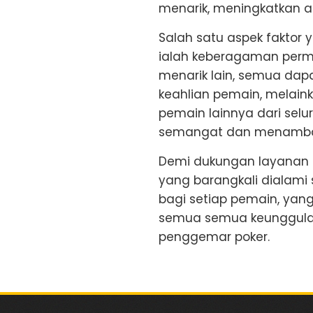
menarik, meningkatkan a
Salah satu aspek faktor
ialah keberagaman permai
menarik lain, semua dap
keahlian pemain, melain
pemain lainnya dari sel
semangat dan menamba
Demi dukungan layanan p
yang barangkali dialami
bagi setiap pemain, ya
semua semua keunggulan i
penggemar poker.