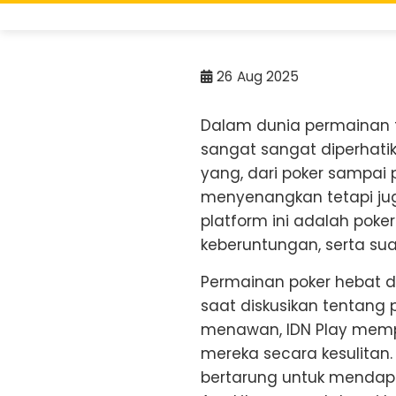
Skip
to
content
26
Aug 2025
Dalam dunia permainan t
sangat sangat diperhati
yang, dari poker sampai
menyenangkan tetapi jug
platform ini adalah poke
keberuntungan, serta sua
Permainan poker hebat d
saat diskusikan tentang 
menawan, IDN Play mem
mereka secara kesulitan
bertarung untuk menda