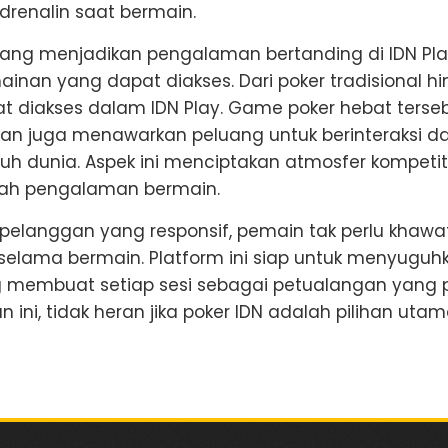
drenalin saat bermain.
 yang menjadikan pengalaman bertanding di IDN 
nan yang dapat diakses. Dari poker tradisional hi
at diakses dalam IDN Play. Game poker hebat ters
kan juga menawarkan peluang untuk berinteraksi da
uruh dunia. Aspek ini menciptakan atmosfer kompet
h pengalaman bermain.
elanggan yang responsif, pemain tak perlu khaw
 selama bermain. Platform ini siap untuk menyugu
ng membuat setiap sesi sebagai petualangan yang
ni, tidak heran jika poker IDN adalah pilihan uta