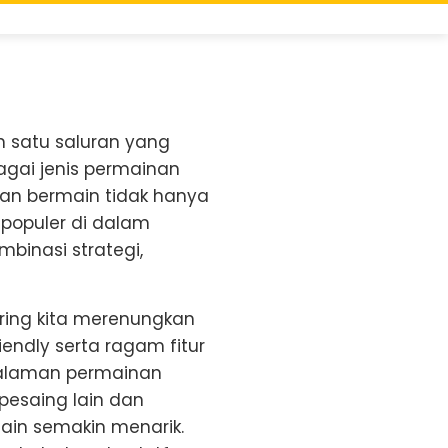
h satu saluran yang
agai jenis permainan
man bermain tidak hanya
populer di dalam
binasi strategi,
ring kita merenungkan
iendly serta ragam fitur
alaman permainan
pesaing lain dan
in semakin menarik.