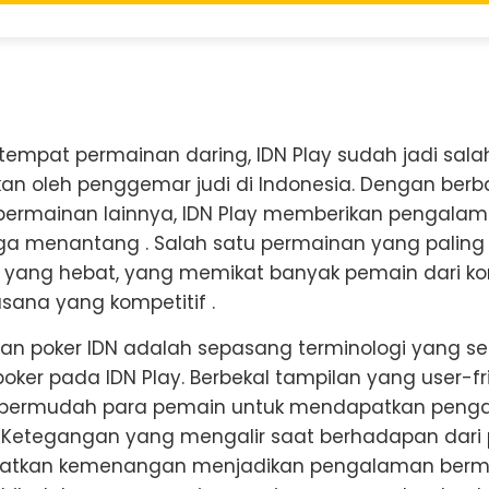
empat permainan daring, IDN Play sudah jadi sala
kan oleh penggemar judi di Indonesia. Dengan berb
 permainan lainnya, IDN Play memberikan pengala
a menantang . Salah satu permainan yang paling 
r yang hebat, yang memikat banyak pemain dari kom
sana yang kompetitif .
an poker IDN adalah sepasang terminologi yang se
poker pada IDN Play. Berbekal tampilan yang user-fr
permudah para pemain untuk mendapatkan peng
. Ketegangan yang mengalir saat berhadapan dari 
patkan kemenangan menjadikan pengalaman berma