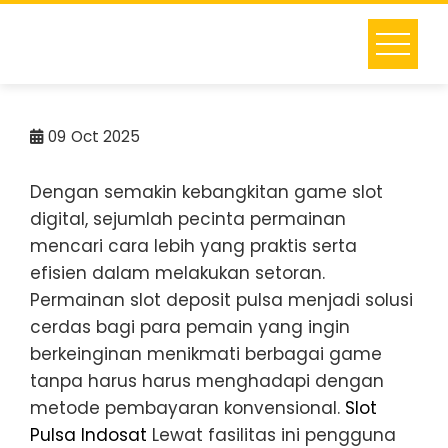
Skip
to
content
09
Oct 2025
Dengan semakin kebangkitan game slot
digital, sejumlah pecinta permainan
mencari cara lebih yang praktis serta
efisien dalam melakukan setoran.
Permainan slot deposit pulsa menjadi solusi
cerdas bagi para pemain yang ingin
berkeinginan menikmati berbagai game
tanpa harus harus menghadapi dengan
metode pembayaran konvensional.
Slot
Pulsa Indosat
Lewat fasilitas ini pengguna