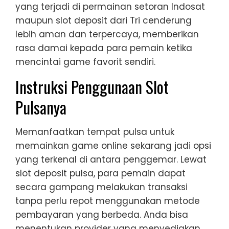
yang terjadi di permainan setoran Indosat
maupun slot deposit dari Tri cenderung
lebih aman dan terpercaya, memberikan
rasa damai kepada para pemain ketika
mencintai game favorit sendiri.
Instruksi Penggunaan Slot
Pulsanya
Memanfaatkan tempat pulsa untuk
memainkan game online sekarang jadi opsi
yang terkenal di antara penggemar. Lewat
slot deposit pulsa, para pemain dapat
secara gampang melakukan transaksi
tanpa perlu repot menggunakan metode
pembayaran yang berbeda. Anda bisa
menentukan provider yang menyediakan