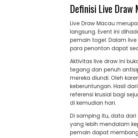
Definisi Live Draw
Live Draw Macau merupa
langsung. Event ini dih
pemain togel. Dalam live
para penonton dapat se
Aktivitas live draw ini 
tegang dan penuh antis
mereka diundi. Oleh kare
keberuntungan. Hasil dar
referensi krusial bagi
di kemudian hari.
Di samping itu, data da
yang lebih mendalam ke
pemain dapat membangun 