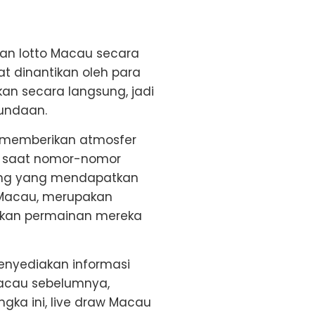
an lotto Macau secara
t dinantikan oleh para
kan secara langsung, jadi
undaan.
ga memberikan atmosfer
g saat nomor-nomor
 orang yang mendapatkan
n Macau, merupakan
akan permainan mereka
enyediakan informasi
Macau sebelumnya,
ka ini, live draw Macau