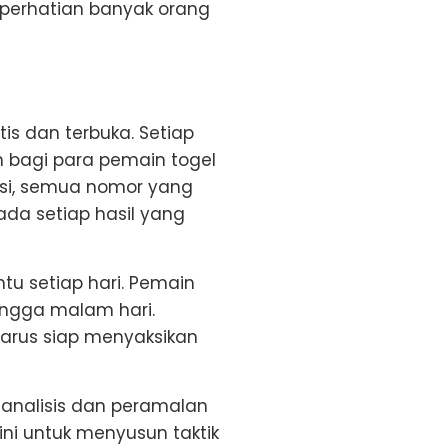
 perhatian banyak orang
is dan terbuka. Setiap
 bagi para pemain togel
esi, semua nomor yang
ada setiap hasil yang
tu setiap hari. Pemain
ingga malam hari.
arus siap menyaksikan
 analisis dan peramalan
i untuk menyusun taktik