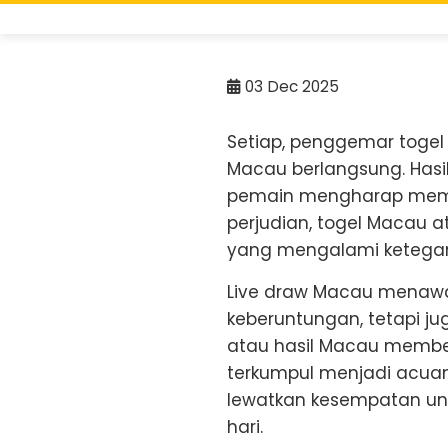
Skip
to
content
03
Dec 2025
Setiap, penggemar toge
Macau berlangsung. Hasi
pemain mengharap memp
perjudian, togel Macau 
yang mengalami ketegan
Live draw Macau menawa
keberuntungan, tetapi j
atau hasil Macau member
terkumpul menjadi acuan 
lewatkan kesempatan un
hari.