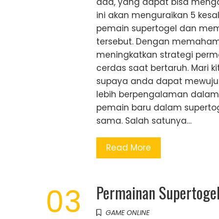
ada, yang dapat bisa mengak
ini akan menguraikan 5 kes
pemain supertogel dan mem
tersebut. Dengan memahami
meningkatkan strategi perm
cerdas saat bertaruh. Mari k
supaya anda dapat mewujudk
lebih berpengalaman dalam 
pemain baru dalam supertog
sama. Salah satunya…
Read More
Permainan Supertoge
03
GAME ONLINE