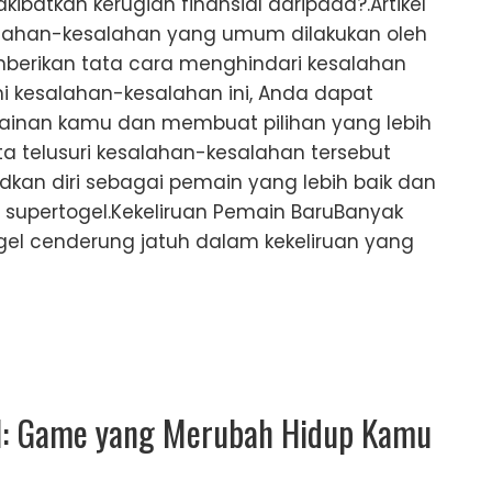
ibatkan kerugian finansial daripada?.Artikel
alahan-kesalahan yang umum dilakukan oleh
berikan tata cara menghindari kesalahan
 kesalahan-kesalahan ini, Anda dapat
ainan kamu dan membuat pilihan yang lebih
ita telusuri kesalahan-kesalahan tersebut
an diri sebagai pemain yang lebih baik dan
supertogel.Kekeliruan Pemain BaruBanyak
el cenderung jatuh dalam kekeliruan yang
l: Game yang Merubah Hidup Kamu