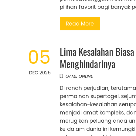
pilihan favorit bagi banyak 
Read More
Lima Kesalahan Biasa
05
Menghindarinya
DEC 2025
GAME ONLINE
Di ranah perjudian, teruta
permainan supertogel, seju
kesalahan-kesalahan serupa.
menjadi amat kompleks, da
merugikan peluang anda un
ke dalam dunia ini kemungk