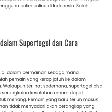
pengguna poker online di Indonesia. Salah…
 dalam Supertogel dan Cara
ma di dalam permainan sebagaimana
mlah pemain yang kerap jatuh ke dalam
 Walaupun terlihat sederhana, supertogel bisa
n serangkaian kesalahan umum dapat
tuk menang. Pemain yang baru terjun masuk
inan tidak menyadari akan perangkap yang