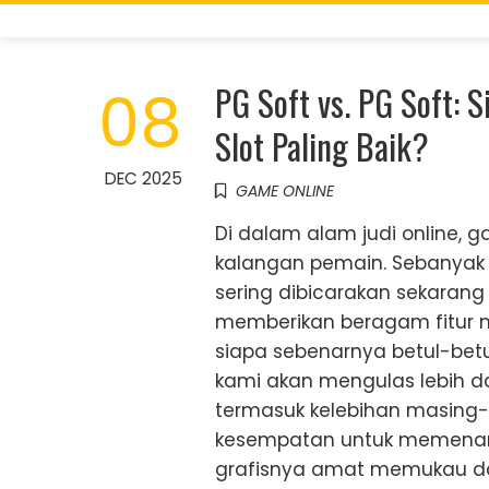
Skip
to
content
PG Soft vs. PG Soft:
08
Slot Paling Baik?
DEC 2025
GAME ONLINE
Di dalam alam judi online, g
kalangan pemain. Sebanyak
sering dibicarakan sekarang
memberikan beragam fitur m
siapa sebenarnya betul-betul 
kami akan mengulas lebih d
termasuk kelebihan masing
kesempatan untuk memenang
grafisnya amat memukau da