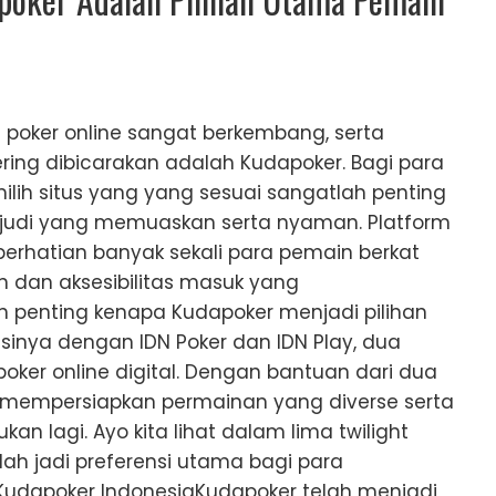
poker online sangat berkembang, serta
ring dibicarakan adalah Kudapoker. Bagi para
ilih situs yang yang sesuai sangatlah penting
rjudi yang memuaskan serta nyaman. Platform
perhatian banyak sekali para pemain berkat
n dan aksesibilitas masuk yang
n penting kenapa Kudapoker menjadi pilihan
asinya dengan IDN Poker dan IDN Play, dua
ker online digital. Dengan bantuan dari dua
er mempersiapkan permainan yang diverse serta
ukan lagi. Ayo kita lihat dalam lima twilight
ah jadi preferensi utama bagi para
udapoker IndonesiaKudapoker telah menjadi