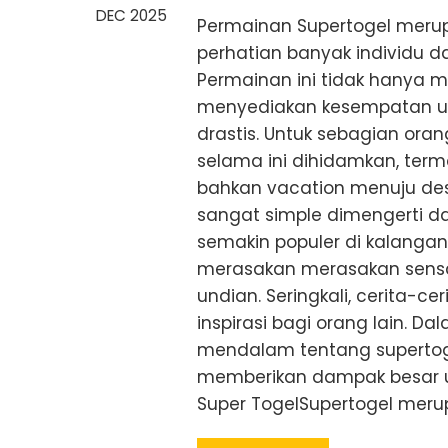
DEC 2025
Permainan Supertogel meru
perhatian banyak individu da
Permainan ini tidak hanya 
menyediakan kesempatan un
drastis. Untuk sebagian oran
selama ini dihidamkan, term
bahkan vacation menuju dest
sangat simple dimengerti 
semakin populer di kalang
merasakan merasakan sensas
undian. Seringkali, cerita-
inspirasi bagi orang lain. Da
mendalam tentang supertog
memberikan dampak besar u
Super TogelSupertogel meru